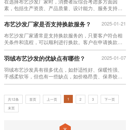
高档布艺沙发
在选择布艺沙发厂家时，消费者应综合考虑多方面因
素，包括生产资质、产品质量、设计能力、服务支持和
价格等。
布艺沙发厂家是否支持换款服务？
2025-01-21
布艺沙发厂家通常是支持换款服务的，只要客户符合相
关条件和流程，可以顺利进行换款。客户在申请换款服
务时，可以与厂家的客服联系，了解详细的换款流程和
条件，以确保自己的权益得到保障。希望客户在购买布
羽绒布艺沙发的优缺点有哪些？
2025-01-07
艺沙发时能够选择信誉良好的厂家
羽绒布艺沙发具有很多优点，如舒适性好、保暖性强、
手感柔软等，但也有一些缺点，如价格昂贵、保养较为
复杂等。在选择使用时，应根据自己的需求和家庭情况
进行权衡，以便选择到适合自己的沙发
1
共12条
首页
上一页
2
3
下一页
末页